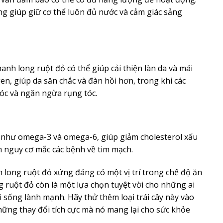
g giúp giữ cơ thể luôn đủ nước và cảm giác sảng
nh long ruột đỏ có thể giúp cải thiện làn da và mái
gen, giúp da săn chắc và đàn hồi hơn, trong khi các
óc và ngăn ngừa rụng tóc.
i như omega-3 và omega-6, giúp giảm cholesterol xấu
ảm nguy cơ mắc các bệnh về tim mạch.
h long ruột đỏ xứng đáng có một vị trí trong chế độ ăn
 ruột đỏ còn là một lựa chọn tuyệt vời cho những ai
i sống lành mạnh. Hãy thử thêm loại trái cây này vào
ững thay đổi tích cực mà nó mang lại cho sức khỏe