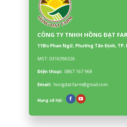
CÔNG TY TNHH HỒNG ĐẠT FA
11Bis Phan Ngữ, Phường Tân Định, TP.
MST: 0316396326
Điện thoại:
0867 167 968
Email:
hongdat.farm@gmail.com
Mạng xã hội: