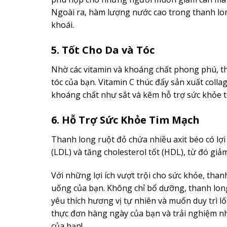
Ngoài ra, hàm lượng nước cao trong thanh lon
khoái.
5. Tốt Cho Da và Tóc
Nhờ các vitamin và khoáng chất phong phú, tha
tóc của bạn. Vitamin C thúc đẩy sản xuất colla
khoáng chất như sắt và kẽm hỗ trợ sức khỏe t
6. Hỗ Trợ Sức Khỏe Tim Mạch
Thanh long ruột đỏ chứa nhiều axit béo có lợ
(LDL) và tăng cholesterol tốt (HDL), từ đó gi
Với những lợi ích vượt trội cho sức khỏe, than
uống của bạn. Không chỉ bổ dưỡng, thanh long
yêu thích hương vị tự nhiên và muốn duy trì lố
thực đơn hàng ngày của bạn và trải nghiệm nh
của bạn!