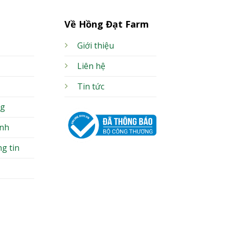
Về Hồng Đạt Farm
Giới thiệu
Liên hệ
Tin tức
ng
ành
g tin