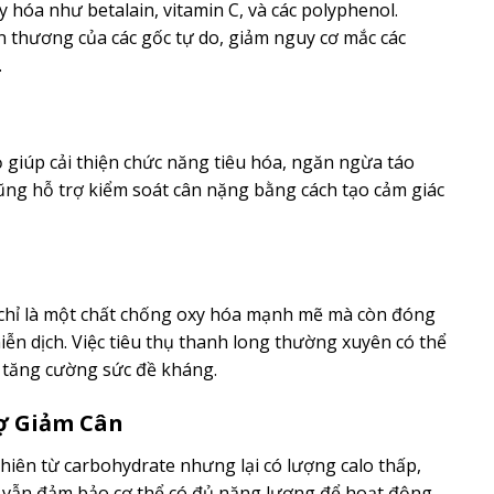
hóa như betalain, vitamin C, và các polyphenol.
n thương của các gốc tự do, giảm nguy cơ mắc các
.
 giúp cải thiện chức năng tiêu hóa, ngăn ngừa táo
cũng hỗ trợ kiểm soát cân nặng bằng cách tạo cảm giác
 chỉ là một chất chống oxy hóa mạnh mẽ mà còn đóng
iễn dịch. Việc tiêu thụ thanh long thường xuyên có thể
à tăng cường sức đề kháng.
ợ Giảm Cân
iên từ carbohydrate nhưng lại có lượng calo thấp,
ẫn đảm bảo cơ thể có đủ năng lượng để hoạt động.